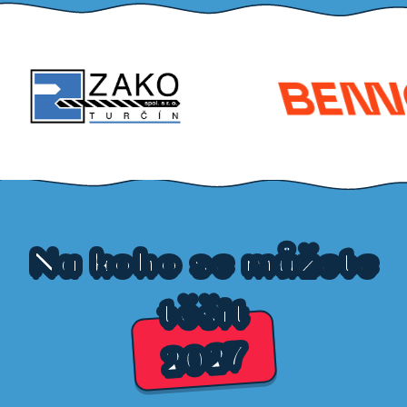
Na koho se můžete
těšit
2027