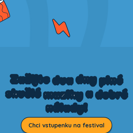
dny
Zažijte
dva
plné
skvělé
a
dobré
muziky
nálady!
Chci vstupenku na festival